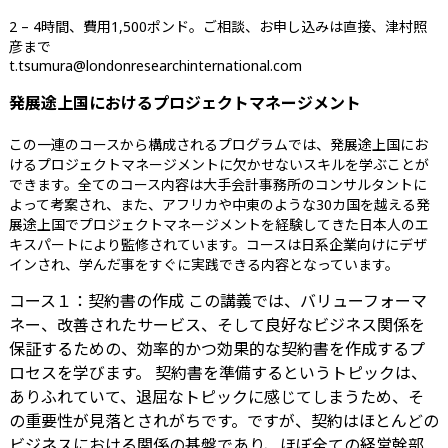
2 – 4時間、費用1,500ポンド。ご相談、お申し込みは直接、津村照
彦まで
t.tsumura@londonresearchinternational.com
発展途上国におけるプロジェクトマネージメント
この一連のコースから構成されるプログラムでは、発展途上国にお
けるプロジェクトマネージメントに欠かせないスキルを学ぶことが
できます。全てのコース内容は大手会計事務所のコンサルタントに
よって考案され、また、アフリカや中東のような30カ国を越える発
展途上国でプロジェクトマネージメントを経験してきた日本人のエ
キスパートにより監修されています。コースは日系企業向けにデザ
インされ、学んだ事をすぐに実践できる内容となっています。
コース１：契約書の作成 この講義では、バリューフォーマ
ネー、改善されたサービス、そして良好なビジネス関係を
保証するための、効率的かつ効果的な契約書を作成するプ
ロセスを学びます。 契約書を準備するというトピックは、
ありふれていて、退屈なトピックに感じてしまうため、そ
の重要性が見落とされがちです。ですが、契約はほとんどの
ビジネスにおける関係の基盤であり、ほぼ全ての経営幹部